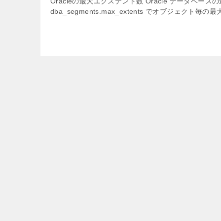
Oracleの最大エクステント数 Oracle データ
dba_segments.max_extents でオブジェク