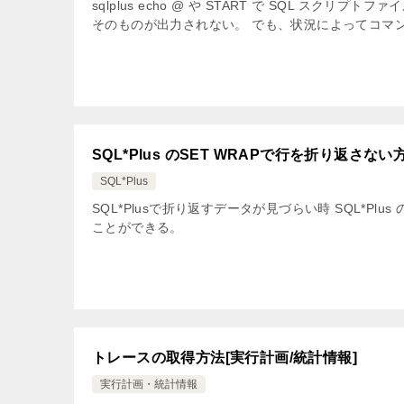
sqlplus echo @ や START で SQL 
そのものが出力されない。 でも、状況によってコマン
SQL*Plus のSET WRAPで行を折り返さない
SQL*Plus
SQL*Plusで折り返すデータが見づらい時 SQL*Pl
ことができる。
トレースの取得方法[実行計画/統計情報]
実行計画・統計情報