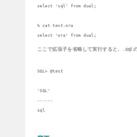
select 'sql' from dual;

% cat test.ora

ここで拡張子を省略して実行すると、 .sql
SQL> @test

'SQL'

------
