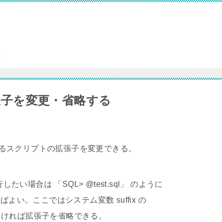
拡張子を変更・省略する
で、参照するスクリプトの拡張子を変更できる。
たい場合は 「SQL> @test.sql」 のように
よい。ここではシステム変数 suffix の
よければ拡張子を省略できる。